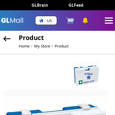
GLBrain
GLFeed
US
Product
Home
My Store
Product