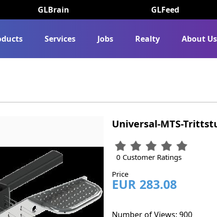
GLBrain
GLFeed
oducts
Services
Jobs
Realty
About U
Universal-MTS-Trittst
0 Customer Ratings
Price
EUR 283.08
Number of Views: 900