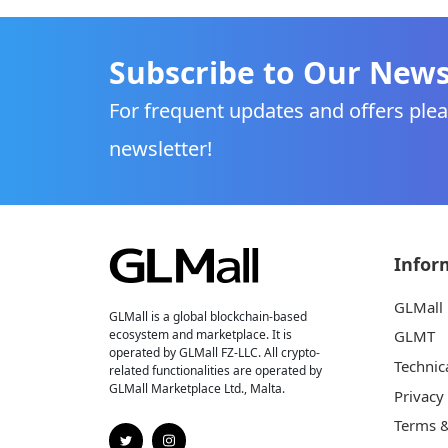
Subscribe to Our News
For frequent updates and offers plea
newsletter!
Infor
GLMall
GLMall is a global blockchain-based
ecosystem and marketplace. It is
GLMT
operated by GLMall FZ-LLC. All crypto-
Technic
related functionalities are operated by
GLMall Marketplace Ltd., Malta.
Privacy
Terms &