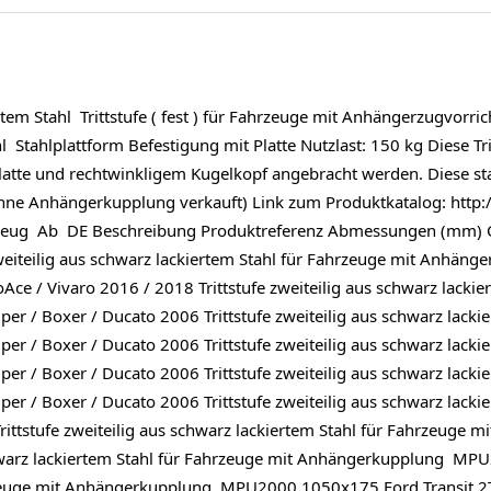
tem Stahl Trittstufe ( fest ) für Fahrzeuge mit Anhängerzugvorric
tahlplattform Befestigung mit Platte Nutzlast: 150 kg Diese Trit
te und rechtwinkligem Kugelkopf angebracht werden. Diese stabi
ohne Anhängerkupplung verkauft) Link zum Produktkatalog: htt
ug Ab DE Beschreibung Produktreferenz Abmessungen (mm) Cit
 zweiteilig aus schwarz lackiertem Stahl für Fahrzeuge mit Anh
oAce / Vivaro 2016 / 2018 Trittstufe zweiteilig aus schwarz lac
r / Boxer / Ducato 2006 Trittstufe zweiteilig aus schwarz lack
r / Boxer / Ducato 2006 Trittstufe zweiteilig aus schwarz lack
r / Boxer / Ducato 2006 Trittstufe zweiteilig aus schwarz lack
r / Boxer / Ducato 2006 Trittstufe zweiteilig aus schwarz lack
ttstufe zweiteilig aus schwarz lackiertem Stahl für Fahrzeu
chwarz lackiertem Stahl für Fahrzeuge mit Anhängerkupplung MPU
hrzeuge mit Anhängerkupplung MPU2000 1050x175 Ford Transit 2T 2