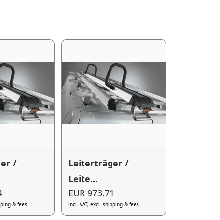
er /
Leiterträger /
Leite...
4
EUR 973.71
ipping & fees
incl. VAT, excl. shipping & fees