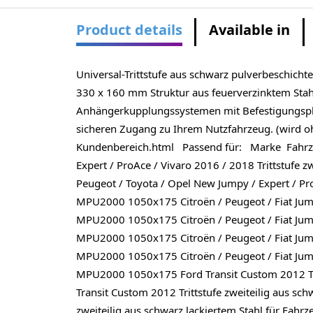
Product details
Available in
Universal-Trittstufe aus schwarz pulverbeschichte
330 x 160 mm Struktur aus feuerverzinktem Stahl S
Anhängerkupplungssystemen mit Befestigungsplat
sicheren Zugang zu Ihrem Nutzfahrzeug. (wird 
Kundenbereich.html Passend für: Marke Fahrze
Expert / ProAce / Vivaro 2016 / 2018 Trittstufe
Peugeot / Toyota / Opel New Jumpy / Expert / Pr
MPU2000 1050x175 Citroën / Peugeot / Fiat Jumpe
MPU2000 1050x175 Citroën / Peugeot / Fiat Jumpe
MPU2000 1050x175 Citroën / Peugeot / Fiat Jumpe
MPU2000 1050x175 Citroën / Peugeot / Fiat Jumpe
MPU2000 1050x175 Ford Transit Custom 2012 Tri
Transit Custom 2012 Trittstufe zweiteilig aus s
zweiteilig aus schwarz lackiertem Stahl für Fa