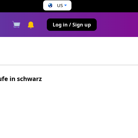
US
s
Log in / Sign up
ufe in schwarz