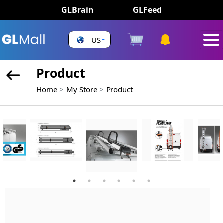
GLBrain
GLFeed
US
Product
Home
My Store
Product