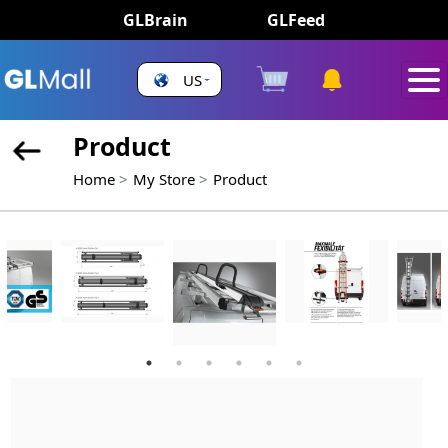
GLBrain
GLFeed
US
Product
Home
My Store
Product