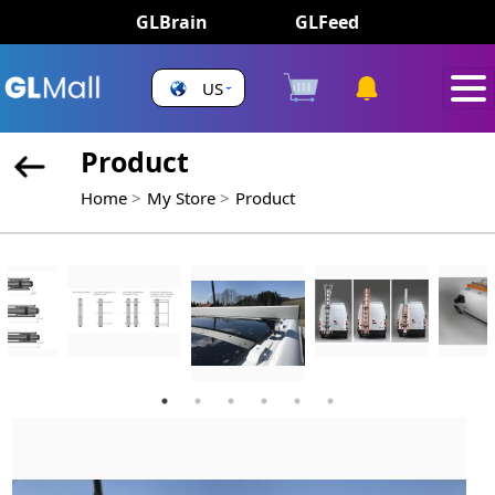
GLBrain
GLFeed
US
Product
Home
My Store
Product