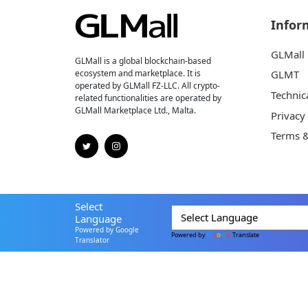
Infor
GLMall
GLMall is a global blockchain-based
ecosystem and marketplace. It is
GLMT
operated by GLMall FZ-LLC. All crypto-
Technic
related functionalities are operated by
GLMall Marketplace Ltd., Malta.
Privacy
Terms &
Select
Language
Powered by Google
Powered by
Translate
Translator