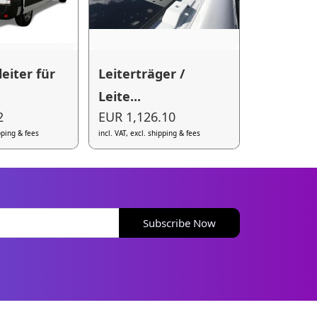
eiter für
Leiterträger /
Leite...
2
EUR 1,126.10
ipping & fees
incl. VAT, excl. shipping & fees
Subscribe Now