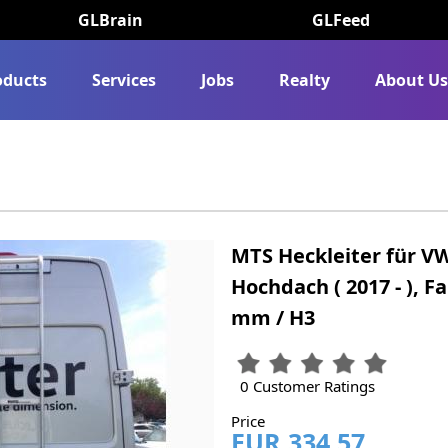
GLBrain
GLFeed
oducts
Services
Jobs
Realty
About U
MTS Heckleiter für V
Hochdach ( 2017 - ), 
mm / H3
0 Customer Ratings
Price
EUR 334.57