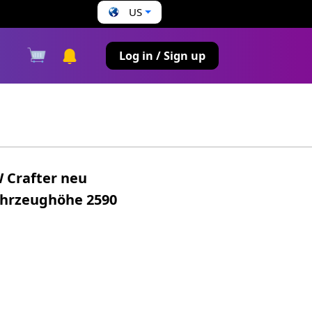
US
s
Log in / Sign up
W Crafter neu
Fahrzeughöhe 2590