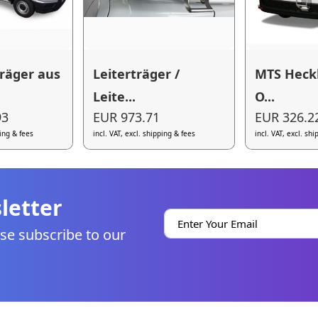
räger aus
Leiterträger /
MTS Heckl
Leite...
O...
93
EUR 973.71
EUR 326.2
ping & fees
incl. VAT, excl. shipping & fees
incl. VAT, excl. sh
letter
se subscribe to our