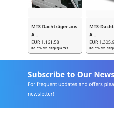
MTS Dachträger aus
MTS-Dacht
A...
A...
EUR 1,161.58
EUR 1,305.
incl. VAT, excl. shipping & fees
incl. VAT, excl. ship
Subscribe to Our News
For frequent updates and offers plea
newsletter!