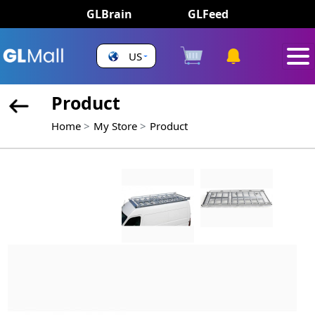
GLBrain
GLFeed
US
Product
Home
My Store
Product