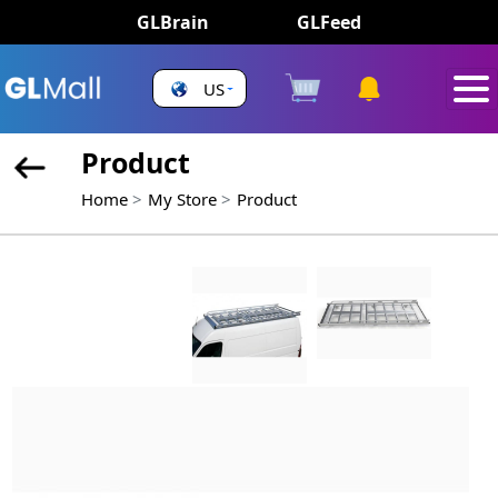
GLBrain
GLFeed
US
Product
Home
My Store
Product