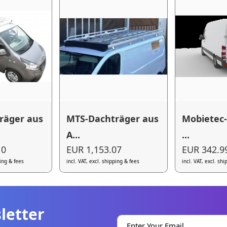
räger aus
MTS-Dachträger aus
Mobietec-
A...
...
10
EUR 1,153.07
EUR 342.9
ping & fees
incl. VAT, excl. shipping & fees
incl. VAT, excl. sh
letter