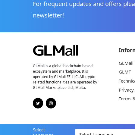
For frequent updates and offers plea
newsletter!
Infor
GLMall
GLMall is a global blockchain-based
ecosystem and marketplace. It is
GLMT
operated by GLMall FZ-LLC. All crypto-
Technic
related functionalities are operated by
GLMall Marketplace Ltd., Malta.
Privacy
Terms &
Select
Language