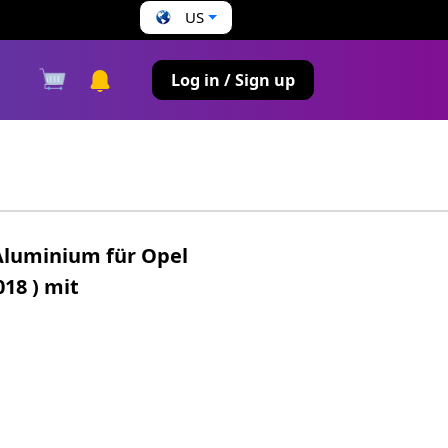
US
s
Log in / Sign up
Aluminium für Opel
18 ) mit