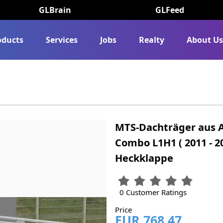
GLBrain
GLFeed
oducts
Services
Jobs
Realty
About U
MTS-Dachträger aus 
Combo L1H1 ( 2011 - 20
Heckklappe
0 Customer Ratings
Price
EUR 768.47