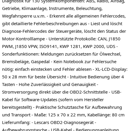
Diagnostik für 130 Systemkomponenten: ABS, Radio, Airbag,
Getriebe, Klimaanlage, Instrumente, Beleuchtung,
Wegfahrsperre u.v.m. - Erkennt alle allgemeinen Fehlercodes,
gibt detaillierte Fehlerbeschreibungen aus - Liest und löscht
Diagnose-Fehlercodes der Steuergeräte, löscht den Status der
Motor-Kontrolllampe - Unterstützte Protokolle: CAN, J1850
PWM, J1850 VPW, ISO9141, KWP 1281, KWP 2000, UDS -
Sonderfunktionen: Meldungen zurücksetzen für Ölwechsel,
Bremsbeläge, Gaspedal - Kein Notebook zur Fehlersuche
nötig: einfach einstecken und Fehler ablesen - XL-LCD-Display:
50 x 28 mm für beste Übersicht - Intuitive Bedienung über 4
Tasten - Hohe Zuverlässigkeit und Genauigkeit -
Stromversorgung direkt über die OBD2-Schnittstelle - USB-
Kabel für Software-Updates (sofern vom Hersteller
bereitsgestellt) - Praktische Schutztasche für Aufbewahrung
und Transport - Maße: 125 x 70 x 22 mm, Kabellänge: 80 cm
Lieferumfang: - Lescars OBD2-Diagnosegerät -
Aufbewahrungstasche - USB-Kabel - Bedienungsanleitung