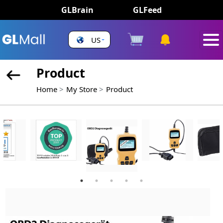
GLBrain
GLFeed
US
Product
Home
My Store
Product