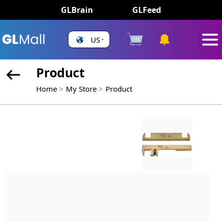
GLBrain
GLFeed
US
Product
Home
My Store
Product