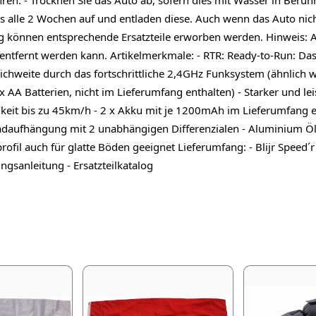
 alle 2 Wochen auf und entladen diese. Auch wenn das Auto nicht 
og können entsprechende Ersatzteile erworben werden. Hinweis: A
t entfernt werden kann. Artikelmerkmale: - RTR: Ready-to-Run: D
hweite durch das fortschrittliche 2,4GHz Funksystem (ähnlich 
 AA Batterien, nicht im Lieferumfang enthalten) - Starker und le
keit bis zu 45km/h - 2 x Akku mit je 1200mAh im Lieferumfang e
lradaufhängung mit 2 unabhängigen Differenzialen - Aluminium Ö
rofil auch für glatte Böden geeignet Lieferumfang: - Blijr Speed´
gsanleitung - Ersatzteilkatalog