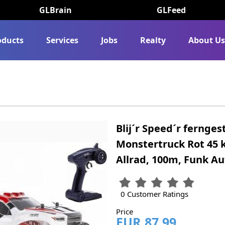
GLBrain
GLFeed
oducts
Services
Jobs
Realty
About U
Blij´r Speed´r fernge
Monstertruck Rot 45 k
Allrad, 100m, Funk Au
0 Customer Ratings
Price
EUR 87.99