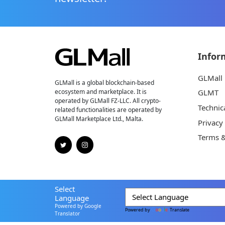
Infor
GLMall
GLMall is a global blockchain-based
ecosystem and marketplace. It is
GLMT
operated by GLMall FZ-LLC. All crypto-
Technic
related functionalities are operated by
GLMall Marketplace Ltd., Malta.
Privacy
Terms &
Select
Language
Powered by Google
Powered by
Translate
Translator