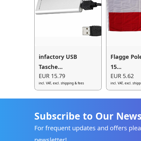
infactory USB
Flagge Pol
Tasche...
15...
EUR 15.79
EUR 5.62
incl. VAT, excl. shipping & fees
incl. VAT, excl. ship
Subscribe to Our News
For frequent updates and offers plea
newsletter!