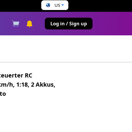
US
s
Log in / Sign up
steuerter RC
m/h, 1:18, 2 Akkus,
to