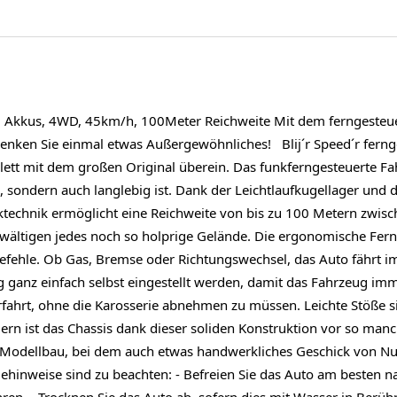
- 2 Akkus, 4WD, 45km/h, 100Meter Reichweite Mit dem ferngesteue
henken Sie einmal etwas Außergewöhnliches! Blij´r Speed´r fern
tt mit dem großen Original überein. Das funkferngesteuerte Fa
k, sondern auch langlebig ist. Dank der Leichtlaufkugellager und
technik ermöglicht eine Reichweite von bis zu 100 Metern zwisc
wältigen jedes noch so holprige Gelände. Die ergonomische Fer
Befehle. Ob Gas, Bremse oder Richtungswechsel, das Auto fährt i
ganz einfach selbst eingestellt werden, damit das Fahrzeug imme
fahrt, ohne die Karosserie abnehmen zu müssen. Leichte Stöße s
gern ist das Chassis dank dieser soliden Konstruktion vor so man
n Modellbau, bei dem auch etwas handwerkliches Geschick von Nut
hinweise sind zu beachten: - Befreien Sie das Auto am besten n
en. - Trocknen Sie das Auto ab, sofern dies mit Wasser in Berüh