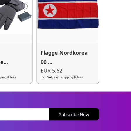
Flagge Nordkorea
e...
90 ...
EUR 5.62
ipping & fees
incl. VAT, excl. shipping & fees
Subscribe Now