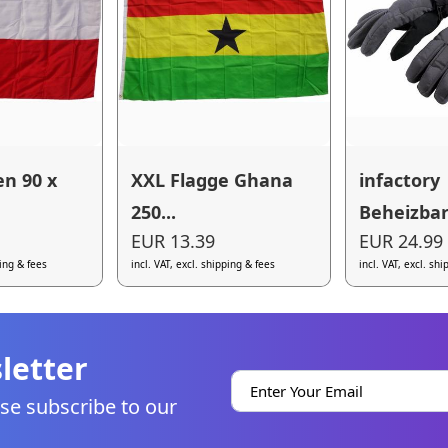
en 90 x
XXL Flagge Ghana
infactory
250...
Beheizbar
EUR 13.39
EUR 24.99
ping & fees
incl. VAT, excl. shipping & fees
incl. VAT, excl. sh
letter
se subscribe to our