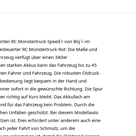
rten RC Monstertruck Speed´r von Blij´r im
gesteuerter RC Monstertruck Rot: Die Maße und
hrzeug verfügt über einen 380er
 den starken Akkus kann das Fahrzeug bis zu 45
hen Fahrer und Fahrzeug. Die robusten Öldruck-
nbedienung liegt bequem in der Hand und
mmer sofort in die gewünschte Richtung. Die Spur
r richtig auf Kurs bleibt. Das Akkufach am
ind für das Fahrzeug kein Problem. Durch die
chen Unfällen geschützt. Bei diesem Modellauto
zen ist. Dies erfordert unter anderem auch eine
ach jeder Fahrt von Schmutz, um die
rung gekommen ist, damit die Elektronik keinen