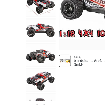
Sold By
trends4cents Groß- u
GmbH