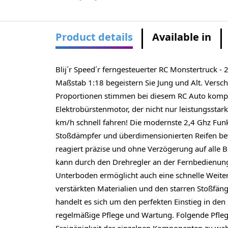
Product details
Available in
Blij´r Speed´r ferngesteuerter RC Monstertruck 
Maßstab 1:18 begeistern Sie Jung und Alt. Versc
Proportionen stimmen bei diesem RC Auto komple
Elektrobürstenmotor, der nicht nur leistungsstar
km/h schnell fahren! Die modernste 2,4 Ghz Funk
Stoßdämpfer und überdimensionierten Reifen be
reagiert präzise und ohne Verzögerung auf alle 
kann durch den Drehregler an der Fernbedienung 
Unterboden ermöglicht auch eine schnelle Weiter
verstärkten Materialien und den starren Stoßfän
handelt es sich um den perfekten Einstieg in de
regelmäßige Pflege und Wartung. Folgende Pflege
Freigänigkeit der einzelnen Komponenten zu wahr