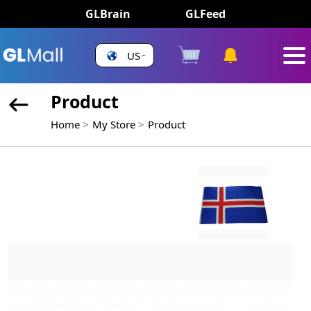
GLBrain
GLFeed
US
Product
Home
My Store
Product