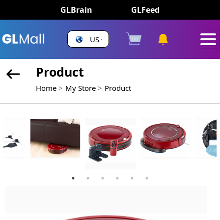
GLBrain
GLFeed
US
Product
Home
My Store
Product