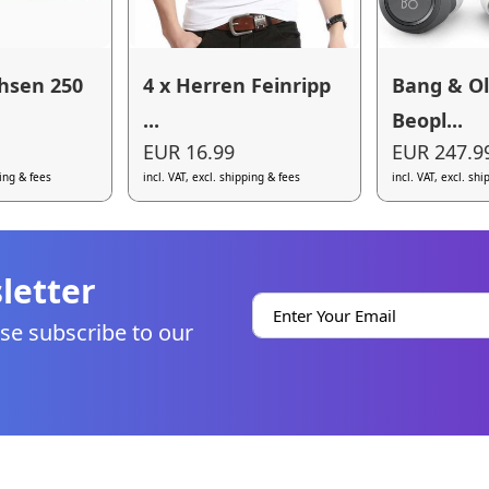
hsen 250
4 x Herren Feinripp
Bang & O
...
Beopl...
EUR 16.99
EUR 247.9
ping & fees
incl. VAT, excl. shipping & fees
incl. VAT, excl. sh
letter
se subscribe to our