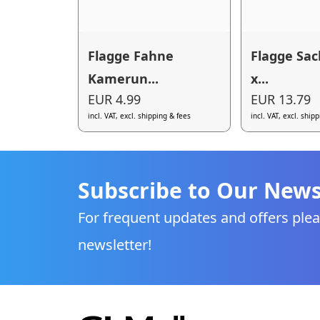
Flagge Fahne
Flagge Sac
Kamerun...
x...
EUR 4.99
EUR 13.79
incl. VAT, excl. shipping & fees
incl. VAT, excl. ship
Subscribe to Our News
For frequent updates and offers plea
newsletter!