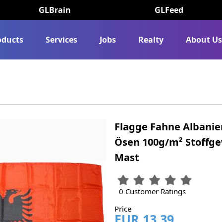
GLBrain
GLFeed
oducts
Services
Jobs
Realty
About U
Flagge Fahne Albanien
Ösen 100g/m² Stoffge
Mast
0 Customer Ratings
Price
EUR 13.39