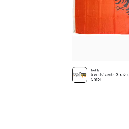
Sold By
trends4cents Groß- u
GmbH