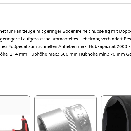
et für Fahrzeuge mit geringer Bodenfreiheit hubseitig mit Doppe
ür geringere Laufgeräusche ummanteltes Hebelrohr, verhindert B
liches Fußpedal zum schnellen Anheben max. Hubkapazität 200
öhe: 214 mm Hubhöhe max.: 500 mm Hubhöhe min.: 70 mm Gewich