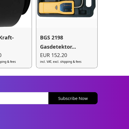
Kraft-
BGS 2198
Gasdetektor...
0
EUR 152.20
ipping & fees
incl. VAT, excl. shipping & fees
Subscribe Now