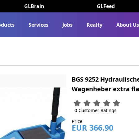
GLBrain
GLFeed
oducts
Services
Jobs
Realty
About U
BGS 9252 Hydraulische
Wagenheber extra fla
0 Customer Ratings
Price
EUR 366.90