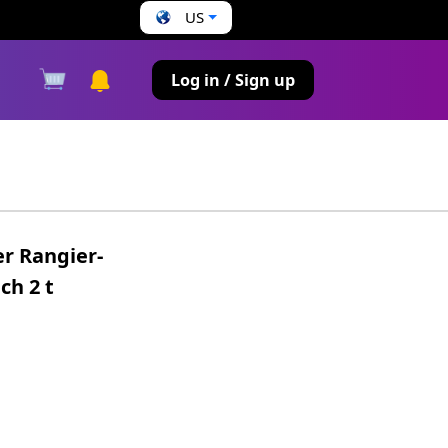
US
s
Log in / Sign up
r Rangier-
ch 2 t