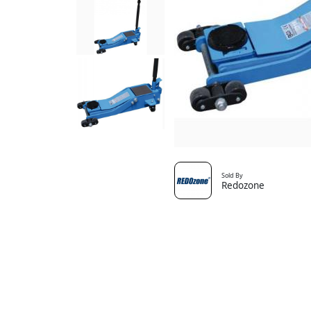
Sold By
Redozone