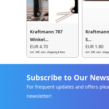
Kraftmann 787
Kraftmann
Winkel...
S...
EUR 4.70
EUR 1.80
incl. VAT, excl. shipping & fees
incl. VAT, excl. ship
Subscribe to Our News
For frequent updates and offers plea
newsletter!