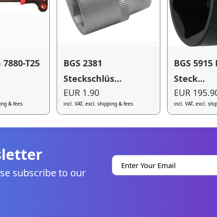
 7880-T25
BGS 2381
BGS 5915 
Steckschlüs...
Steck...
EUR 1.90
EUR 195.9
ping & fees
incl. VAT, excl. shipping & fees
incl. VAT, excl. sh
letter
se subscribe to our