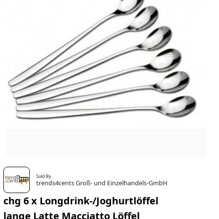
Sold By
trends4cents Groß- und Einzelhandels-GmbH
chg 6 x Longdrink-/Joghurtlöffel
lange Latte Macciatto Löffel