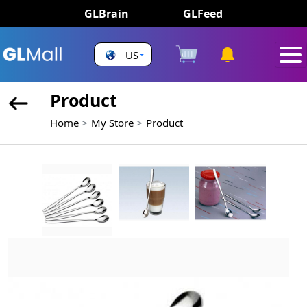
GLBrain
GLFeed
US
Product
Home
My Store
Product