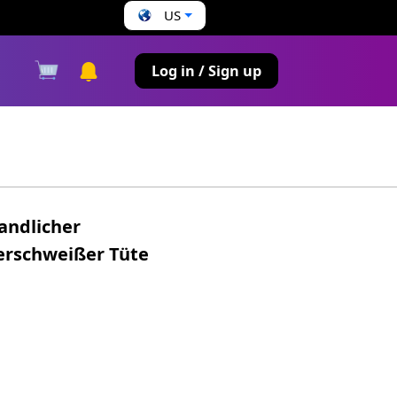
US
s
Log in / Sign up
andlicher
erschweißer Tüte