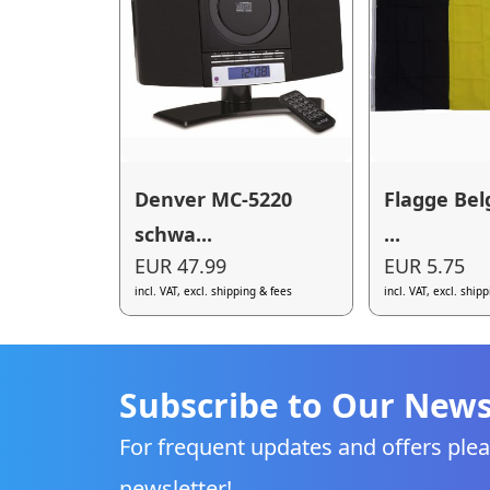
Denver MC-5220
Flagge Bel
schwa...
...
EUR 47.99
EUR 5.75
incl. VAT, excl. shipping & fees
incl. VAT, excl. ship
Subscribe to Our News
For frequent updates and offers plea
newsletter!