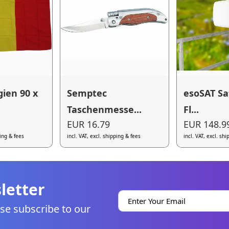
gien 90 x
Semptec
esoSAT Sat
Taschenmesse...
Fl...
EUR 16.79
EUR 148.9
ping & fees
incl. VAT, excl. shipping & fees
incl. VAT, excl. sh
letter
se subscribe to our