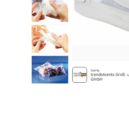
Sold By
trends4cents Groß- u
GmbH