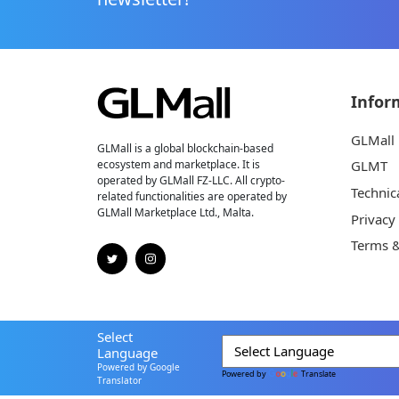
Infor
GLMall
GLMall is a global blockchain-based
ecosystem and marketplace. It is
GLMT
operated by GLMall FZ-LLC. All crypto-
Technic
related functionalities are operated by
GLMall Marketplace Ltd., Malta.
Privacy
Terms &
Select
Language
Powered by Google
Powered by
Translate
Translator