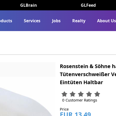
GLBrain
GLFeed
oducts
Services
Jobs
Realty
About U
Rosenstein & Söhne h
Tütenverschweißer V
Eintüten Haltbar
0 Customer Ratings
Price
EUR 13.49