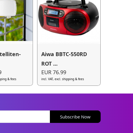
elliten-
Aiwa BBTC-550RD
ROT ...
9
EUR 76.99
ipping & fees
incl. VAT, excl. shipping & fees
Subscribe Now