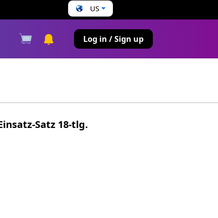
US
s
Log in / Sign up
insatz-Satz 18-tlg.