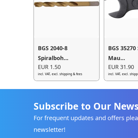
BGS 2040-8
BGS 35270 
Spiralboh...
Mau...
EUR 1.50
EUR 31.90
incl. VAT, excl. shipping & fees
incl. VAT, excl. ship
Subscribe to Our News
For frequent updates and offers plea
newsletter!