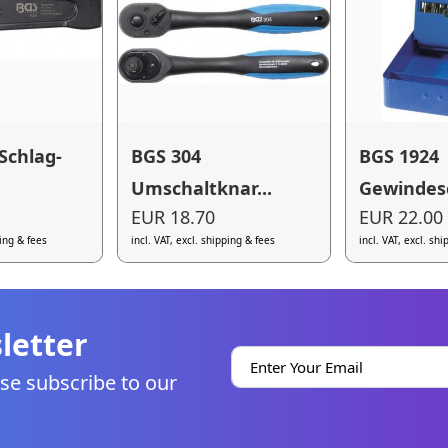
Schlag-
BGS 304
BGS 1924
Umschaltknar...
Gewindesc
EUR 18.70
EUR 22.00
ping & fees
incl. VAT, excl. shipping & fees
incl. VAT, excl. sh
letter
se subscribe to our