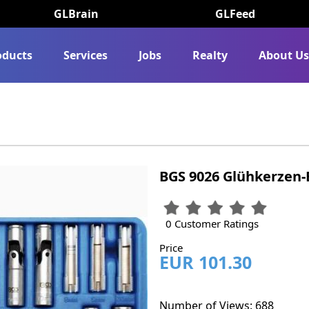
GLBrain
GLFeed
oducts
Services
Jobs
Realty
About U
BGS 9026 Glühkerzen-E
0 Customer Ratings
Price
EUR 101.30
Number of Views: 688