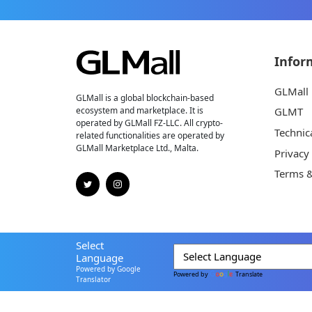
Infor
GLMall
GLMall is a global blockchain-based
ecosystem and marketplace. It is
GLMT
operated by GLMall FZ-LLC. All crypto-
Technic
related functionalities are operated by
GLMall Marketplace Ltd., Malta.
Privacy
Terms &
Select
Language
Powered by Google
Powered by
Translate
Translator