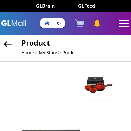
GLBrain
GLFeed
US
Product
Home
My Store
Product