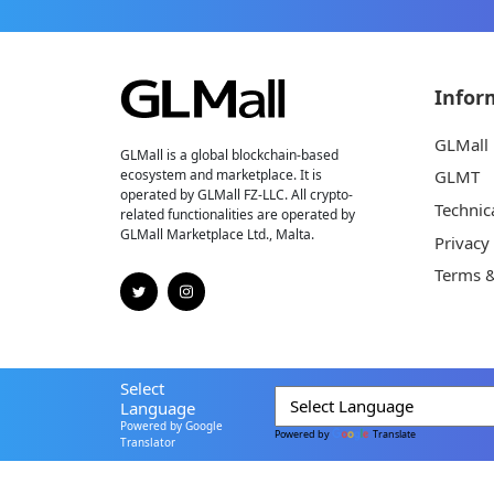
Infor
GLMall
GLMall is a global blockchain-based
ecosystem and marketplace. It is
GLMT
operated by GLMall FZ-LLC. All crypto-
Technic
related functionalities are operated by
GLMall Marketplace Ltd., Malta.
Privacy
Terms &
Select
Language
Powered by Google
Powered by
Translate
Translator