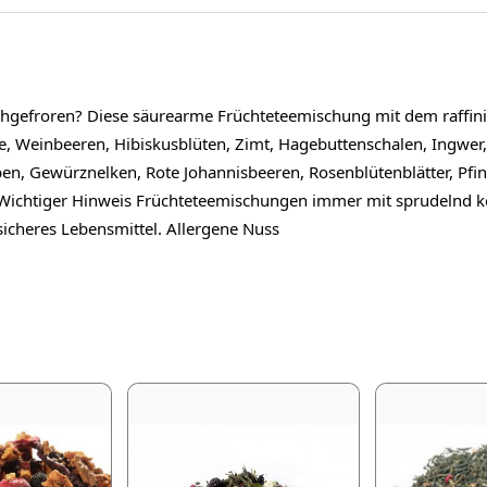
chgefroren? Diese säurearme Früchteteemischung mit dem raffin
ke, Weinbeeren, Hibiskusblüten, Zimt, Hagebuttenschalen, Ingwe
en, Gewürznelken, Rote Johannisbeeren, Rosenblütenblätter, Pfi
er Wichtiger Hinweis Früchteteemischungen immer mit sprudelnd
 sicheres Lebensmittel. Allergene Nuss