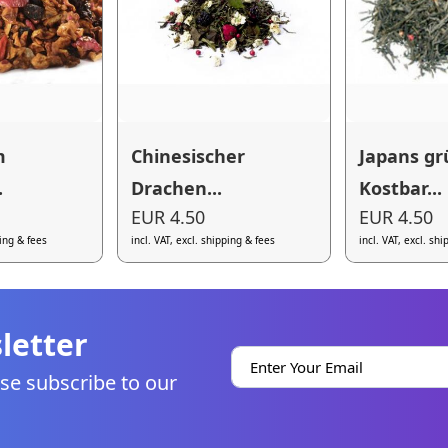
m
Chinesischer
Japans g
.
Drachen...
Kostbar...
EUR 4.50
EUR 4.50
ping & fees
incl. VAT, excl. shipping & fees
incl. VAT, excl. sh
letter
se subscribe to our