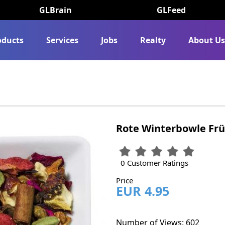
GLBrain
GLFeed
oducts
Services
Jobs
Realty
About U
Rote Winterbowle Fr
0 Customer Ratings
Price
EUR 4.95
Number of Views: 602