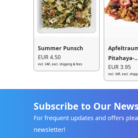
Summer Punsch
Apfeltrau
EUR 4.50
Pitahaya-..
incl. VAT, excl. shipping & fees
EUR 3.95
incl. VAT, excl. ship
Subscribe to Our News
For frequent updates and offers plea
newsletter!