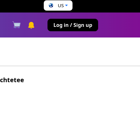
US
s
Log in / Sign up
üchtetee