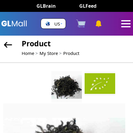
GLBrain
GLFeed
US
Product
Home
My Store
Product