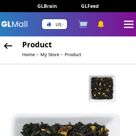
GLBrain
GLFeed
US
Product
Home
My Store
Product