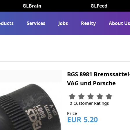
GLBrain
GLFeed
oducts
Services
Jobs
Realty
About U
BGS 8981 Bremssattel-
VAG und Porsche
0 Customer Ratings
Price
EUR 5.20