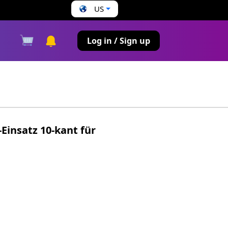
US
s
Log in / Sign up
Einsatz 10-kant für