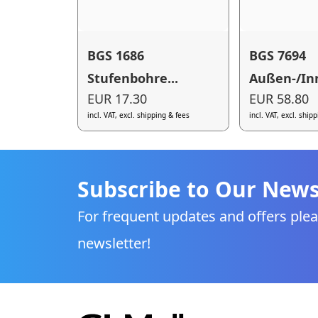
BGS 1686
BGS 7694
Stufenbohre...
Außen-/Inn
EUR 17.30
EUR 58.80
incl. VAT, excl. shipping & fees
incl. VAT, excl. ship
Subscribe to Our News
For frequent updates and offers plea
newsletter!