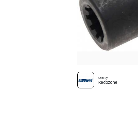
Sold By
Redozone