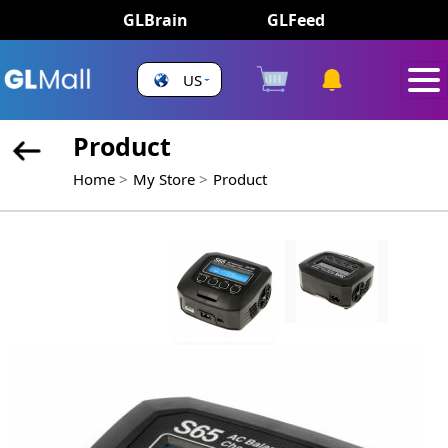
GLBrain
GLFeed
US
Product
Home
My Store
Product