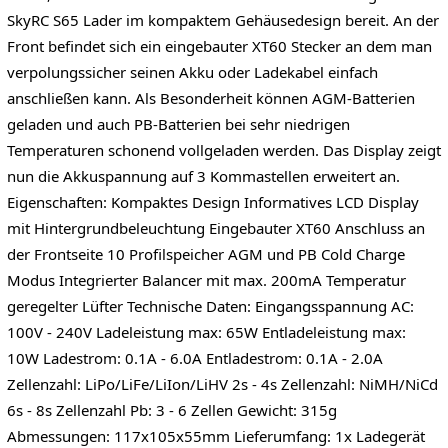
SkyRC S65 Lader im kompaktem Gehäusedesign bereit. An der
Front befindet sich ein eingebauter XT60 Stecker an dem man
verpolungssicher seinen Akku oder Ladekabel einfach
anschließen kann. Als Besonderheit können AGM-Batterien
geladen und auch PB-Batterien bei sehr niedrigen
Temperaturen schonend vollgeladen werden. Das Display zeigt
nun die Akkuspannung auf 3 Kommastellen erweitert an.
Eigenschaften: Kompaktes Design Informatives LCD Display
mit Hintergrundbeleuchtung Eingebauter XT60 Anschluss an
der Frontseite 10 Profilspeicher AGM und PB Cold Charge
Modus Integrierter Balancer mit max. 200mA Temperatur
geregelter Lüfter Technische Daten: Eingangsspannung AC:
100V - 240V Ladeleistung max: 65W Entladeleistung max:
10W Ladestrom: 0.1A - 6.0A Entladestrom: 0.1A - 2.0A
Zellenzahl: LiPo/LiFe/LiIon/LiHV 2s - 4s Zellenzahl: NiMH/NiCd
6s - 8s Zellenzahl Pb: 3 - 6 Zellen Gewicht: 315g
Abmessungen: 117x105x55mm Lieferumfang: 1x Ladegerät