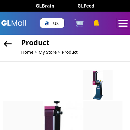
GLBrain
GLFeed
US
Product
Home
My Store
Product