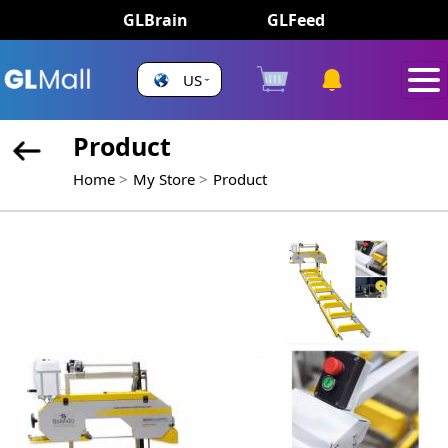
GLBrain
GLFeed
US
Product
Home
My Store
Product