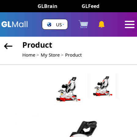
GLBrain
GLFeed
US
Product
Home
My Store
Product