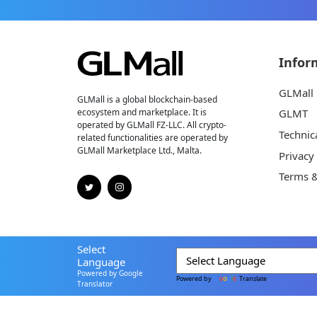
Infor
GLMall
GLMall is a global blockchain-based
ecosystem and marketplace. It is
GLMT
operated by GLMall FZ-LLC. All crypto-
Technic
related functionalities are operated by
GLMall Marketplace Ltd., Malta.
Privacy
Terms &
Select
Language
Powered by Google
Powered by
Translate
Translator