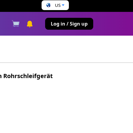
US
s
Log in / Sign up
 Rohrschleifgerät