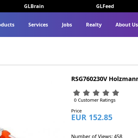
GLBrain
GLFeed
oducts
Services
Jobs
Realty
About U
RSG760230V Holzmann
0 Customer Ratings
Price
EUR 152.85
Number of Views: 458