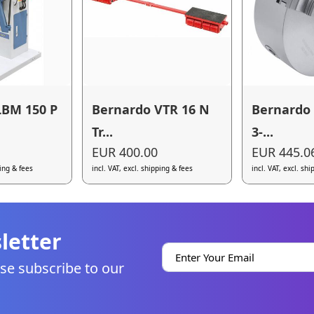
LBM 150 P
Bernardo VTR 16 N
Bernardo 
Tr...
3-...
EUR 400.00
EUR 445.0
ping & fees
incl. VAT, excl. shipping & fees
incl. VAT, excl. sh
letter
se subscribe to our