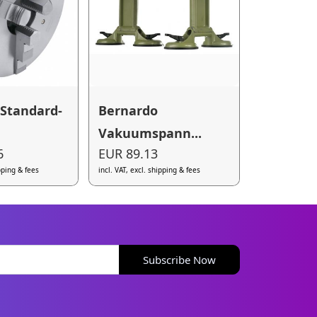
Standard-
Bernardo
Vakuumspann...
6
EUR 89.13
ipping & fees
incl. VAT, excl. shipping & fees
Subscribe Now