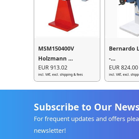
MSM150400V
Bernardo 
Holzmann ...
-...
EUR 913.02
EUR 824.00
incl. VAT, excl. shipping & fees
incl. VAT, excl. ship
Subscribe to Our News
For frequent updates and offers plea
newsletter!