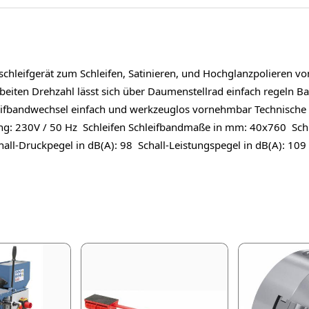
leifgerät zum Schleifen, Satinieren, und Hochglanzpolieren von
eiten Drehzahl lässt sich über Daumenstellrad einfach regeln Ban
hleifbandwechsel einfach und werkzeuglos vornehmbar Technisc
g: 230V / 50 Hz Schleifen Schleifbandmaße in mm: 40x760 Schl
hall-Druckpegel in dB(A): 98 Schall-Leistungspegel in dB(A): 109