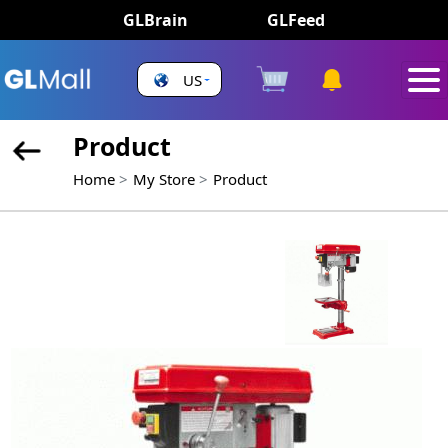
GLBrain
GLFeed
US
Product
Home
My Store
Product