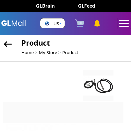
GLBrain
GLFeed
US
Product
Home
My Store
Product