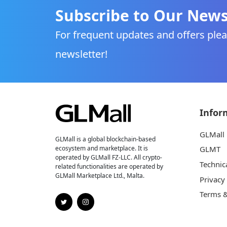
Subscribe to Our News
For frequent updates and offers plea
newsletter!
Infor
GLMall
GLMall is a global blockchain-based
ecosystem and marketplace. It is
GLMT
operated by GLMall FZ-LLC. All crypto-
Technic
related functionalities are operated by
GLMall Marketplace Ltd., Malta.
Privacy
Terms &