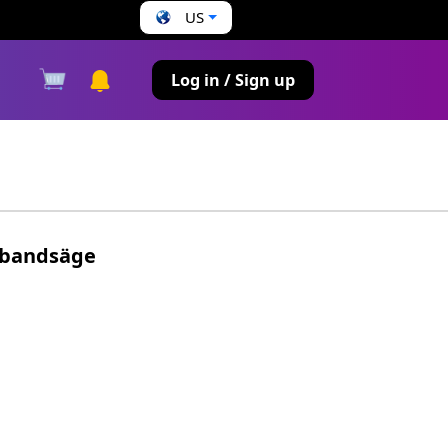
US
s
Log in / Sign up
nbandsäge