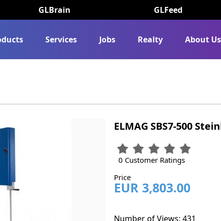
GLBrain
GLFeed
oducts
Services
Jobs
Realty
About U
ELMAG SBS7-500 Stei
0 Customer Ratings
Price
EUR 3,803.00
Number of Views: 431