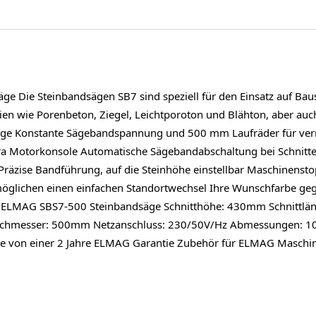
 Die Steinbandsägen SB7 sind speziell für den Einsatz auf Bauste
lien wie Porenbeton, Ziegel, Leichtporoton und Blähton, aber au
ge Konstante Sägebandspannung und 500 mm Laufräder für verri
xtra Motorkonsole Automatische Sägebandabschaltung bei Schnit
räzise Bandführung, auf die Steinhöhe einstellbar Maschinensto
möglichen einen einfachen Standortwechsel Ihre Wunschfarbe geg
n ELMAG SBS7-500 Steinbandsäge Schnitthöhe: 430mm Schnittlän
hmesser: 500mm Netzanschluss: 230/50V/Hz Abmessungen: 10
ie von einer 2 Jahre ELMAG Garantie Zubehör für ELMAG Maschi