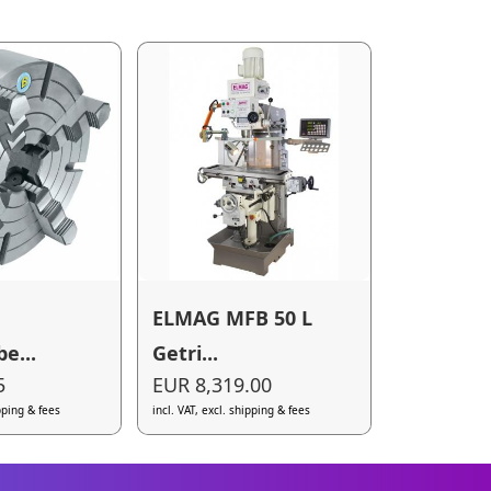
ELMAG MFB 50 L
e...
Getri...
5
EUR 8,319.00
ipping & fees
incl. VAT, excl. shipping & fees