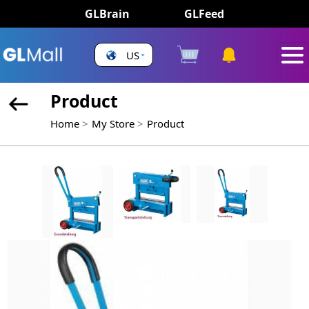
GLBrain
GLFeed
US
Product
Home
My Store
Product