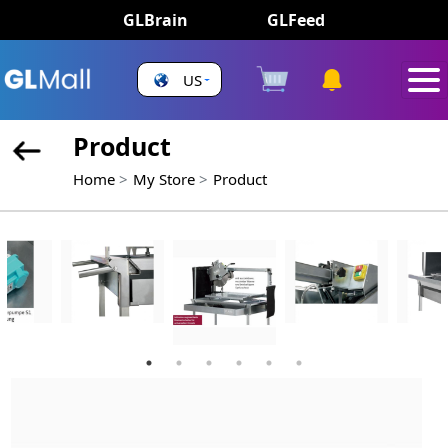
GLBrain
GLFeed
US
Product
Home
My Store
Product