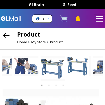
GLBrain
GLFeed
US
Product
Home
My Store
Product