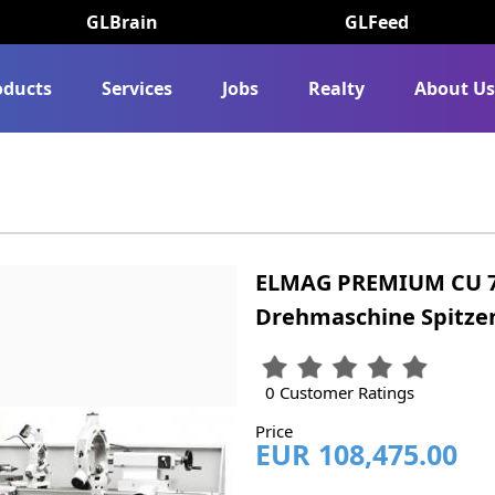
GLBrain
GLFeed
oducts
Services
Jobs
Realty
About U
ELMAG PREMIUM CU 76
Drehmaschine Spitz
0 Customer Ratings
Price
EUR 108,475.00