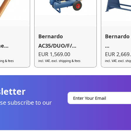
Bernardo
Bernardo 
e...
AC35/DUO/F/...
...
EUR 1,569.00
EUR 2,669
ping & fees
incl. VAT, excl. shipping & fees
incl. VAT, excl. sh
letter
se subscribe to our