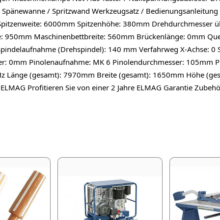
ll / Spänewanne / Spritzwand Werkzeugsatz / Bedienungsanleit
Spitzenweite: 6000mm Spitzenhöhe: 380mm Drehdurchmesser ü
e: 950mm Maschinenbettbreite: 560mm Brückenlänge: 0mm Que
indelaufnahme (Drehspindel): 140 mm Verfahrweg X-Achse: 0 
sser: 0mm Pinolenaufnahme: MK 6 Pinolendurchmesser: 105mm 
Hz Länge (gesamt): 7970mm Breite (gesamt): 1650mm Höhe (ge
ELMAG Profitieren Sie von einer 2 Jahre ELMAG Garantie Zubeh