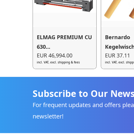
ELMAG PREMIUM CU
Bernardo
630...
Kegelwisch
EUR 46,994.00
EUR 37.11
incl. VAT, excl. shipping & fees
incl. VAT, excl. ship
Subscribe to Our News
For frequent updates and offers plea
newsletter!