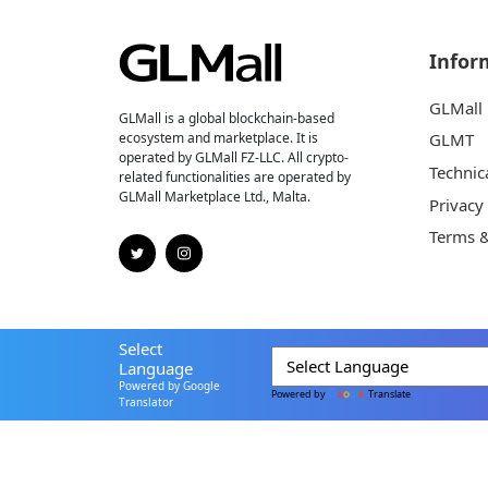
Infor
GLMall
GLMall is a global blockchain-based
ecosystem and marketplace. It is
GLMT
operated by GLMall FZ-LLC. All crypto-
Technic
related functionalities are operated by
GLMall Marketplace Ltd., Malta.
Privacy
Terms &
Select
Language
Powered by Google
Powered by
Translate
Translator