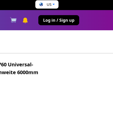
US
s
Log in / Sign up
0 Universal-
enweite 6000mm