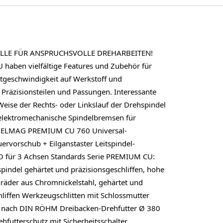
DELLE FÜR ANSPRUCHSVOLLE DREHARBEITEN!
haben vielfältige Features und Zubehör für
geschwindigkeit auf Werkstoff und
 Präzisionsteilen und Passungen. Interessante
Weise der Rechts- oder Linkslauf der Drehspindel
n elektromechanische Spindelbremsen für
ten ELMAG PREMIUM CU 760 Universal-
rvorschub + Eilganstaster Leitspindel-
INO für 3 Achsen Standards Serie PREMIUM CU:
del gehärtet und präzisionsgeschliffen, hohe
nräder aus Chromnickelstahl, gehärtet und
liffen Werkzeugschlitten mit Schlossmutter
it nach DIN RÖHM Dreibacken-Drehfutter Ø 380
futterschutz mit Sicherheitsschalter