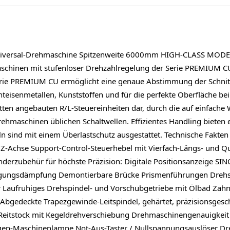
niversal-Drehmaschine Spitzenweite 6000mm HIGH-CLASS MO
chinen mit stufenloser Drehzahlregelung der Serie PREMIUM CU 
erie PREMIUM CU ermöglicht eine genaue Abstimmung der Schnitt
teisenmetallen, Kunststoffen und für die perfekte Oberfläche bei
ten angebauten R/L-Steuereinheiten dar, durch die auf einfache 
drehmaschinen üblichen Schaltwellen. Effizientes Handling biete
eln sind mit einem Überlastschutz ausgestattet. Technische Fak
Achse Support-Control-Steuerhebel mit Vierfach-Längs- und Que
nderzubehür für höchste Präzision: Digitale Positionsanzeige S
gungsdämpfung Demontierbare Brücke Prismenführungen Drehspin
er Laufruhiges Drehspindel- und Vorschubgetriebe mit Ölbad Zah
bgedeckte Trapezgewinde-Leitspindel, gehärtet, präzisionsgesch
er Reitstock mit Kegeldrehverschiebung Drehmaschinengenauigke
ogen-Maschinenlampe Not-Aus-Taster / Nullspannungsauslöser Dreh