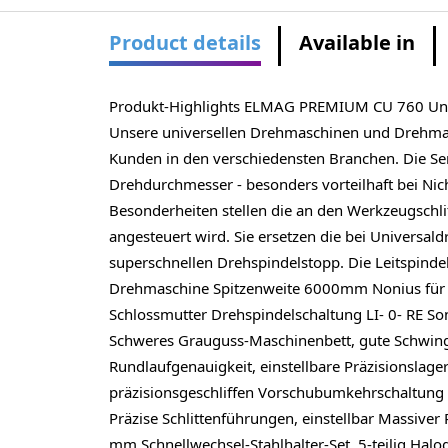
Product details
Available in
Produkt-Highlights ELMAG PREMIUM CU 760 U
Unsere universellen Drehmaschinen und Drehmas
Kunden in den verschiedensten Branchen. Die S
Drehdurchmesser - besonders vorteilhaft bei Nich
Besonderheiten stellen die an den Werkzeugschlit
angesteuert wird. Sie ersetzen die bei Universal
superschnellen Drehspindelstopp. Die Leitspind
Drehmaschine Spitzenweite 6000mm Nonius für Z-
Schlossmutter Drehspindelschaltung LI- 0- RE So
Schweres Grauguss-Maschinenbett, gute Schwin
Rundlaufgenauigkeit, einstellbare Präzisionslag
präzisionsgeschliffen Vorschubumkehrschaltung A
Präzise Schlittenführungen, einstellbar Massiv
mm Schnellwechsel-Stahlhalter-Set, 5-teilig Hal