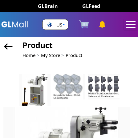
GLBrain
GLFeed
US
Product
Home
My Store
Product