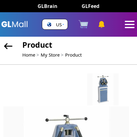
GLBrain
GLFeed
US
Product
Home
My Store
Product