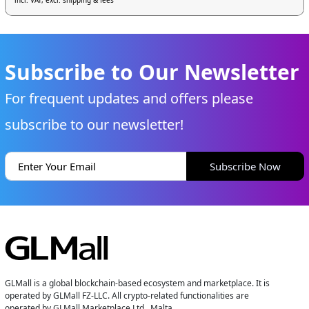
incl. VAT, excl. shipping & fees
Subscribe to Our Newsletter
For frequent updates and offers please
subscribe to our newsletter!
Subscribe Now
GLMall is a global blockchain-based ecosystem and marketplace. It is
operated by GLMall FZ-LLC. All crypto-related functionalities are
operated by GLMall Marketplace Ltd., Malta.