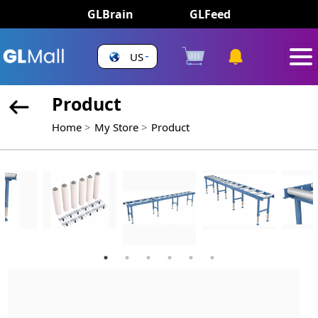
GLBrain
GLFeed
US
Product
Home
My Store
Product