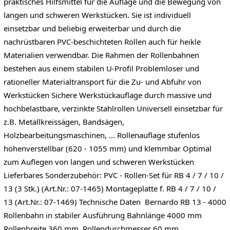
praktisches Hilfsmittel für die Auflage und die Bewegung von
langen und schweren Werkstücken. Sie ist individuell
einsetzbar und beliebig erweiterbar und durch die
nachrüstbaren PVC-beschichteten Rollen auch für heikle
Materialien verwendbar. Die Rahmen der Rollenbahnen
bestehen aus einem stabilen U-Profil Problemloser und
rationeller Materialtransport für die Zu- und Abfuhr von
Werkstücken Sichere Werkstückauflage durch massive und
hochbelastbare, verzinkte Stahlrollen Universell einsetzbar für
z.B. Metallkreissägen, Bandsägen,
Holzbearbeitungsmaschinen, ... Rollenauflage stufenlos
höhenverstellbar (620 - 1055 mm) und klemmbar Optimal
zum Auflegen von langen und schweren Werkstücken
Lieferbares Sonderzubehör: PVC - Rollen-Set für RB 4 / 7 / 10 /
13 (3 Stk.) (Art.Nr.: 07-1465) Montageplatte f. RB 4 / 7 / 10 /
13 (Art.Nr.: 07-1469) Technische Daten Bernardo RB 13 - 4000
Rollenbahn in stabiler Ausführung Bahnlänge 4000 mm
Rollenbreite 360 mm Rollendurchmesser 60 mm