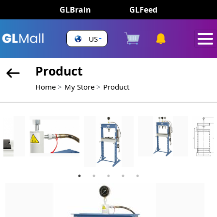
GLBrain
GLFeed
US
Product
Home
My Store
Product