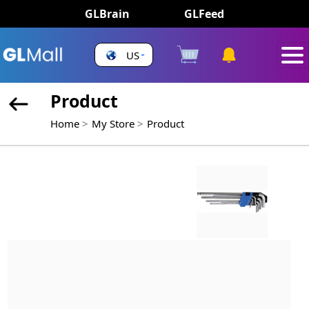
GLBrain
GLFeed
US
Product
Home
My Store
Product