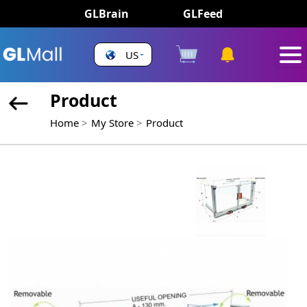
GLBrain
GLFeed
US
Product
Home
My Store
Product