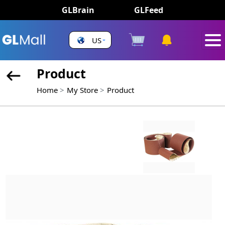
GLBrain
GLFeed
US
Product
Home
My Store
Product