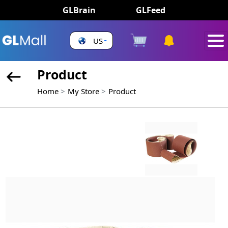
GLBrain
GLFeed
US
Product
Home
My Store
Product