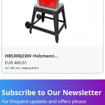
HBS300J230V Holzmann...
EUR 460.61
incl. VAT, excl. shipping & fees
Subscribe to Our Newsletter
For frequent updates and offers please