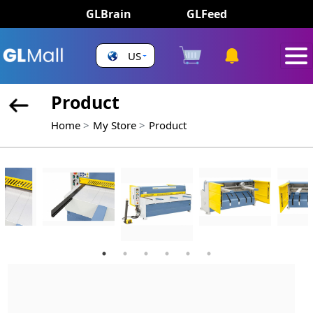
GLBrain
GLFeed
US
Product
Home
My Store
Product