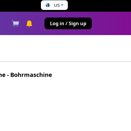
US
s
Log in / Sign up
ne - Bohrmaschine