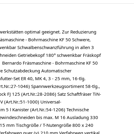
werkstätten optimal geeignet. Zur Reduzierung
 Fräsmaschine - Bohrmaschine KF 50​ Schwere,
schwenkbar Schwalbenschwanzführung in allen 3
chneiden Getriebekopf 180° schwenkbar Fräskopf
ng Bernardo Fräsmaschine - Bohrmaschine KF 50​
re Schutzabdeckung Automatischer
tter-Set ER 40, MK 4, 3 - 25 mm, 16-tlg.
Art.Nr.:27-1046) Spannwerkzeugsortiment 58-tlg.,
FJ 125 (Art.Nr.:28-2086) Satz Schaftfräser TiN-
 V (Art.Nr.:51-1000) Universal-
im 5 l Kanister (Art.Nr.:54-1206) Technische
Gewindeschneiden bis max. M 16 Ausladung 330
115 mm Tischgröße / T-Nutengröße 800 x 240
erfahrweg quer (y) 210 mm Verfahrweg vertikal