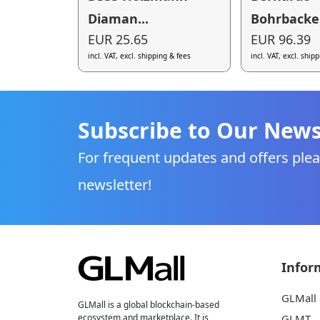
Diaman...
Bohrbacken
EUR 25.65
EUR 96.39
incl. VAT, excl. shipping & fees
incl. VAT, excl. ship
Subscribe to Our News
For frequent updates and offers plea
newsletter!
Infor
GLMall
GLMall is a global blockchain-based
ecosystem and marketplace. It is
GLMT