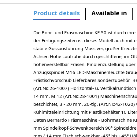
Product details
Available in
Die Bohr- und Fräsmaschine KF 50 ist durch ihr
der Fertigungszeiten ist dieses Modell auch mit 
stabile Gussausführung Massiver, großer Kreuztis
Achsen Hohe Laufruhe durch geschliffene, im Ö
höhenverstellbar Fräsen: Pinolenzustellung übe
Anzugsspindel M16 LED-Maschinenleuchte Graug
Frästischvorschub Lieferbares Sonderzubehör Be
(Art.Nr.:26-1007) Horizontal- u. Vertikalrundtis
14 mm, M 12 (Art.Nr.:28-1001) Maschinenschraubs
beschichtet, 3 - 20 mm, 20-tlg. (Art.Nr.:42-1020)
Kühlmitteleinrichtung mit Plastikbehälter 10 Lite
Daten Bernardo Fräsmaschine - Bohrmaschine KF
mm Spindelkopf-Schwenkbereich 90° Spindeldre
mm / 14 mm Tisch schwenkbar -45° bis +45° Höh