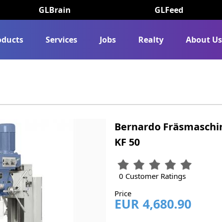
GLBrain
GLFeed
oducts
Services
Jobs
Realty
About U
Bernardo Fräsmaschi
KF 50
0 Customer Ratings
Price
EUR 4,680.90