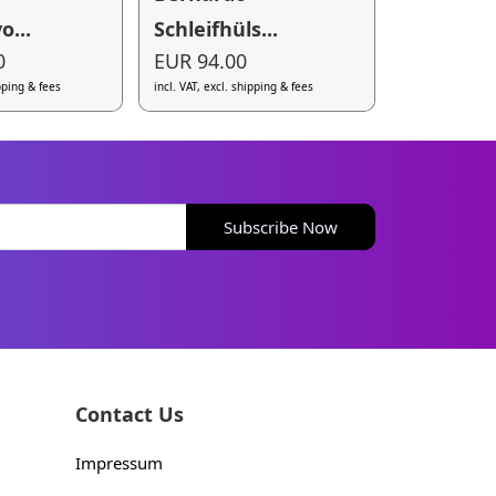
o...
Schleifhüls...
0
EUR 94.00
ipping & fees
incl. VAT, excl. shipping & fees
Subscribe Now
Contact Us
Impressum