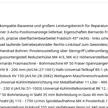
e kompakte Bauweise und großem Leistungsbereich für Reparatur
einer 3-Achs-Positionsanzeige lieferbar. Eigenschaften Bernardo
ch, präzise oberflächenbearbeitet Frästisch 45° rechts - links 
lbad laufende Getriebezahnräder Rechts-Linkslauf zum Gewindes
r Handrad Bohren: Pinolenzustellung über Sterngriff Lieferumfa
ussuntergestell Reduzierhülse MK 4/3, MK 4/2 Höhenverstellba
rnardo Fräsmaschine - Bohrmaschine KF 50​ Fräser-Spannzangenfu
ch HV 8 - 200 mm (Art.Nr.:27-1001) Halb-Universal-Teilkopf BS-1 (
tock KV 150 (Art.Nr.:28-2082) Weitspann-Maschinenschraubstock 
 Universal-Kühlmitteleinrichtung mit Metallbehälter 11 Liter - 400
r - 230 V (Art.Nr.:51-1003) Universal-Kühlmittelkonzentrat RK 12, 
 50​ Bohrleistung in Stahl 35 mm Bohrleistung in Guss 40 mm 
hzahl (8) 115 - 1750 U/min Spindelaufnahme MK 4 Pinolenhub 
enverstellung Fräskopf 335 mm Verfahrweg längs (x) 340 mm V