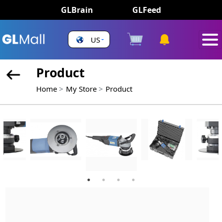
GLBrain
GLFeed
US
Product
Home
My Store
Product