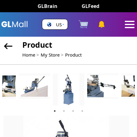
GLBrain
GLFeed
US
Product
Home
My Store
Product