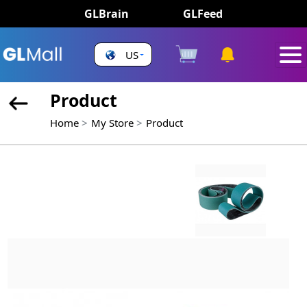
GLBrain
GLFeed
US
Product
Home
My Store
Product