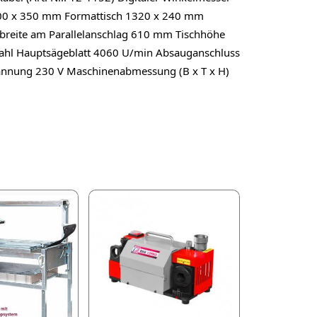
 800 x 350 mm Formattisch 1320 x 240 mm
reite am Parallelanschlag 610 mm Tischhöhe
ahl Hauptsägeblatt 4060 U/min Absauganschluss
annung 230 V Maschinenabmessung (B x T x H)