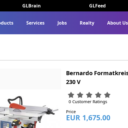
GLBrain
GLFeed
oducts
Services
Jobs
Realty
About U
Bernardo Formatkreis
230 V
0 Customer Ratings
Price
EUR 1,675.00