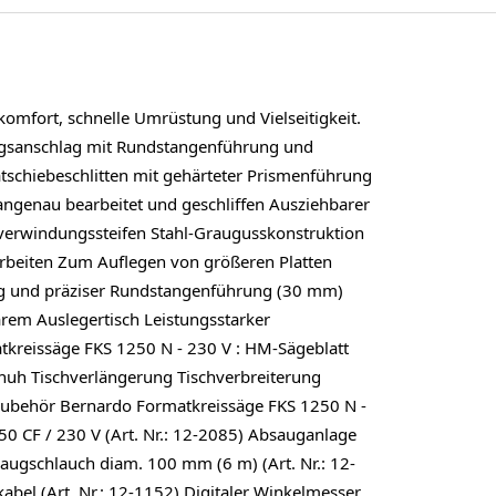
omfort, schnelle Umrüstung und Vielseitigkeit.
ängsanschlag mit Rundstangenführung und
tschiebeschlitten mit gehärteter Prismenführung
angenau bearbeitet und geschliffen Ausziehbarer
verwindungssteifen Stahl-Graugusskonstruktion
 Arbeiten Zum Auflegen von größeren Platten
ung und präziser Rundstangenführung (30 mm)
arem Auslegertisch Leistungsstarker
kreissäge FKS 1250 N - 230 V : HM-Sägeblatt
huh Tischverlängerung Tischverbreiterung
zubehör Bernardo Formatkreissäge FKS 1250 N -
250 CF / 230 V (Art. Nr.: 12-2085) Absauganlage
saugschlauch diam. 100 mm (6 m) (Art. Nr.: 12-
abel (Art. Nr.: 12-1152) Digitaler Winkelmesser