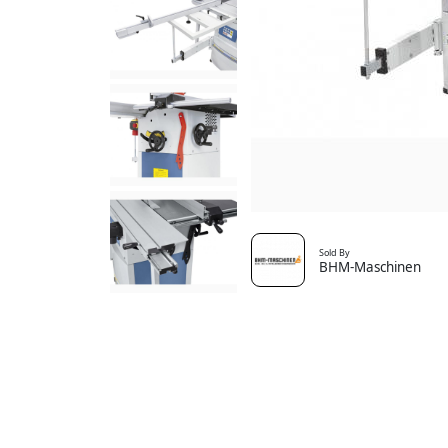
Sold By
BHM-Maschinen