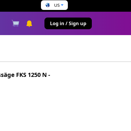
US
s
Log in / Sign up
säge FKS 1250 N -