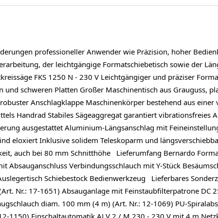
rderungen professioneller Anwender wie Präzision, hoher Bedienk
erarbeitung, der leichtgängige Formatschiebetisch sowie der L
kreissäge FKS 1250 N - 230 V Leichtgängiger und präziser Forma
en und schweren Platten Großer Maschinentisch aus Grauguss, pl
 robuster Anschlagklappe Maschinenkörper bestehend aus einer 
ttels Handrad Stabiles Sägeaggregat garantiert vibrationsfreies
gerung ausgestattet Aluminium-Längsanschlag mit Feineinstell
sind eloxiert Inklusive solidem Teleskoparm und längsverschiebb
keit, auch bei 80 mm Schnitthöhe Lieferumfang Bernardo Format
mit Absauganschluss Verbindungsschlauch mit Y-Stück Besäumsc
Auslegertisch Schiebestock Bedienwerkzeug Lieferbares Sonder
 (Art. Nr.: 17-1651) Absauganlage mit Feinstaubfilterpatrone DC 
saugschlauch diam. 100 mm (4 m) (Art. Nr.: 12-1069) PU-Spiralab
 12-1150) Einschaltautomatik ALV 2 / M 230 - 230 V mit 4 m Netzk