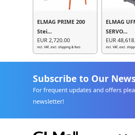
ELMAG PRIME 200
ELMAG UF
Stei...
SERVO...
EUR 2,720.00
EUR 48,618
incl. VAT, excl. shipping & fees
incl. VAT, excl. ship
Subscribe to Our News
For frequent updates and offers plea
newsletter!