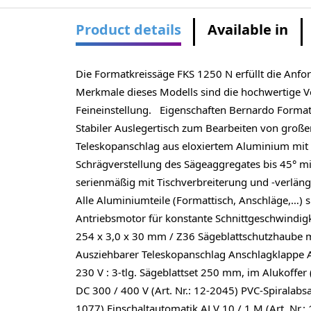
Product details
Available in
Die Formatkreissäge FKS 1250 N erfüllt die Anfo
Merkmale dieses Modells sind die hochwertige V
Feineinstellung. Eigenschaften Bernardo Format
Stabiler Auslegertisch zum Bearbeiten von groß
Teleskopanschlag aus eloxiertem Aluminium mit
Schrägverstellung des Sägeaggregates bis 45° mi
serienmäßig mit Tischverbreiterung und -verlän
Alle Aluminiumteile (Formattisch, Anschläge,…) 
Antriebsmotor für konstante Schnittgeschwindig
254 x 3,0 x 30 mm / Z36 Sägeblattschutzhaube 
Ausziehbarer Teleskopanschlag Anschlagklappe 
230 V : 3-tlg. Sägeblattset 250 mm, im Alukoffer
DC 300 / 400 V (Art. Nr.: 12-2045) PVC-Spiralab
1077) Einschaltautomatik ALV 10 / 1 M (Art. Nr.: